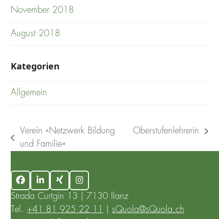
November 2018
August 2018
Kategorien
Allgemein
Verein «Netzwerk Bildung
Oberstufenlehrerin
next
previous
und Familie»
post:
post:
Facebook
LinkedIn
Xing
Instagram
Strada Curtgin 13 | 7130 Ilanz
Tel.
+41 81 925 22 11
|
sQuola@sQuola.ch