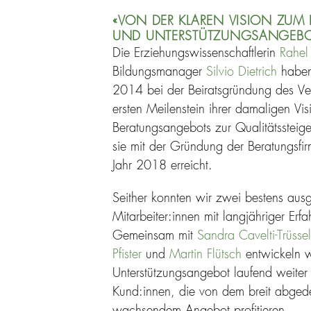
«VON DER KLAREN VISION ZUM
UND UNTERSTÜTZUNGSANGEBO
Die Erziehungswissenschaftlerin
Rahe
Bildungsmanager
Silvio Dietrich
haben 
2014 bei der Beiratsgründung des Ver
ersten Meilenstein ihrer damaligen Vi
Beratungsangebots zur Qualitätssteig
sie mit der Gründung der Beratungs
Jahr 2018 erreicht.
Seither konnten wir zwei bestens ausg
Mitarbeiter:innen mit langjähriger Er
Gemeinsam mit
Sandra Cavelti-Trüssel
Pfister
und
Martin Flütsch
entwickeln wi
Unterstützungsangebot laufend weiter 
Kund:innen, die von dem breit abgede