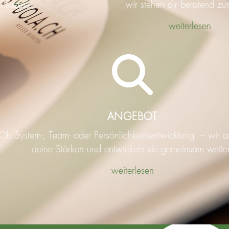
 Prozess.
wir stehen dir beratend zur
weiterlesen
ANGEBOT
Ob System-, Team- oder Persönlichkeitsentwicklung – wir a
deine Stärken und entwickeln sie gemeinsam weite
weiterlesen