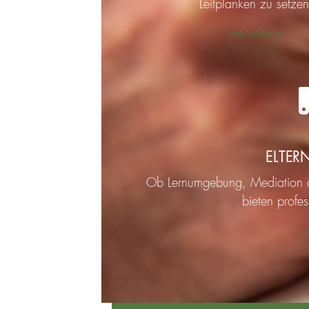
Leitplanken zu setzen
weiterlesen
ELTER
Ob Lernumgebung, Mediation o
bieten profes