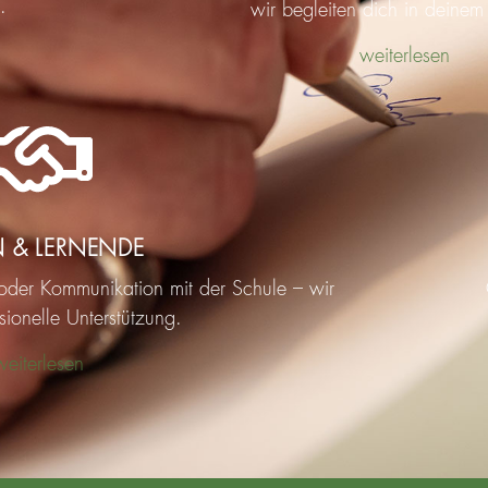
.
wir begleiten dich in deinem
weiterlesen
N & LERNENDE
der Kommunikation mit der Schule – wir
sionelle Unterstützung.
weiterlesen