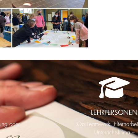
LEHRPERSONEN
ung oder
Ob Teamwork, Elternarbei
–
Unterrichtsklima –