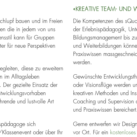
«KREATIVE TEAM- UND 
chlupf bauen und im Freien
Die Kompetenzen des sQuola
ten die in jedem von uns
der Erlebnispädagogik, Unt
ensstil kann für Gruppen
Bildungsmanagement bis zu
ter für neue Perspektiven
und Weiterbildungen könne
Praxiswissen massgeschneid
werden.
gleiten, diese zu erweitern
n im Alltagsleben
Gewünschte Entwicklungst
. Der gezielte Einsatz der
oder Visionsflüge werden unt
ntwicklungsvorhaben
kreativen Methoden und Ins
hrende und lustvolle Art
Coaching und Supervision au
und Praxiswissen bereichert
ispädagoge sich
Gerne entwerfen wir Design
/Klassenevent oder über Ihr
vor Ort. Für ein
kostenloses