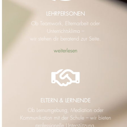
LEHRPERSONEN
Ob Teamwork, Elternarbeit oder
Unterrichtsklima –
wir stehen dir beratend zur Seite.
weiterlesen
ELTERN & LERNENDE
Ob Lernumgebung, Mediation oder
Kommunikation mit der Schule – wir bieten
professionelle Unterstützung.