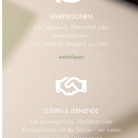
LEHRPERSONEN
Ob Teamwork, Elternarbeit oder
Unterrichtsklima –
wir stehen dir beratend zur Seite.
weiterlesen
ELTERN & LERNENDE
Ob Lernumgebung, Mediation oder
Kommunikation mit der Schule – wir bieten