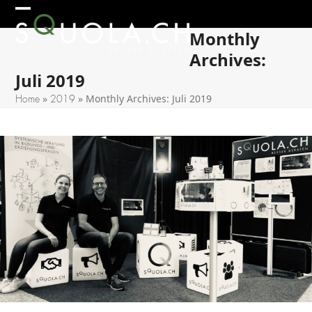
Skip
Open
Close
to
Monthly
mobile
mobile
content
Archives:
menu
menu
Juli 2019
»
»
Monthly Archives: Juli 2019
Home
2019