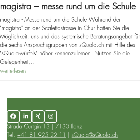
magistra – messe rund um die Schule
magistra - Messe rund um die Schule Während der
"magistra" an der Scalettastrasse in Chur hatten Sie die
Möglichkeit, uns und das systemische Beratungsangebot für
die sechs Anspruchsgruppen von sQuola.ch mit Hilfe des
"sQuola-würfels" näher kennenzulernen. Nutzen Sie die
Gelegenheit,…
weiterlesen
Facebook
LinkedIn
Xing
Instagram
Strada Curtgin 13 | 7130 Ilanz
Tel.
+41 81 925 22 11
|
sQuola@sQuola.ch