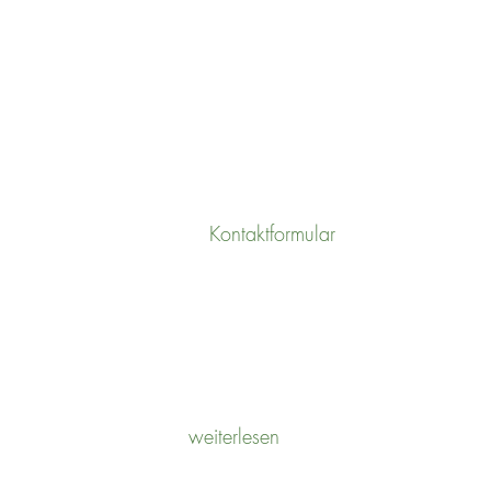
UNSERE ZUSAMMENARBEIT
Kontaktformular
POTENTIALANALYSE
weiterlesen