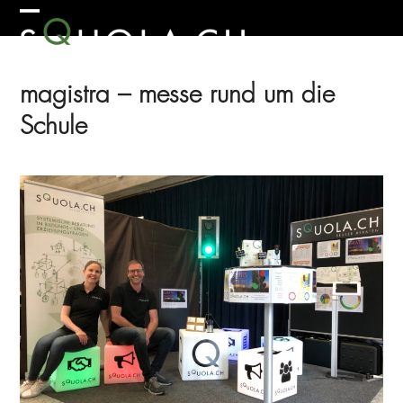
Skip
Open
Close
to
mobile
mobile
content
menu
menu
magistra – messe rund um die
Schule