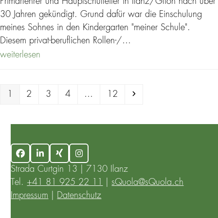
Primarlehrer und Hauptschulleiter in Ilanz/Glion nach über
30 Jahren gekündigt. Grund dafür war die Einschulung
meines Sohnes in den Kindergarten "meiner Schule".
Diesem privat-beruflichen Rollen-/…
weiterlesen
Page
Page
Page
Page
Page
Next
1
2
3
4
…
12
Facebook
LinkedIn
Xing
Instagram
Strada Curtgin 13 | 7130 Ilanz
Tel.
+41 81 925 22 11
|
sQuola@sQuola.ch
Impressum
|
Datenschutz