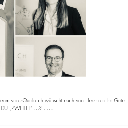
am von sQuola.ch wünscht euch von Herzen alles Gute , v
AST DU „ZWEIFEL“ …? ……