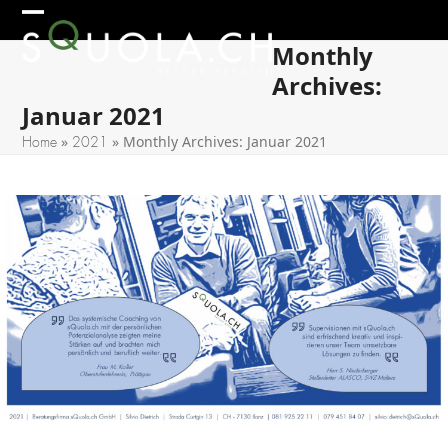
Skip
Open
Close
to
Monthly
mobile
mobile
content
Archives:
menu
menu
Januar 2021
»
»
Monthly Archives: Januar 2021
Home
2021