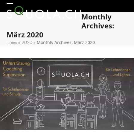
Skip
Open
Close
to
Monthly
mobile
mobile
content
Archives:
menu
menu
März 2020
»
»
Monthly Archives: März 2020
Home
2020