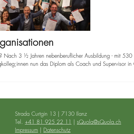
ganisationen
?? Nach 3 ½ Jahren nebenberuflicher Ausbildung - mit 53
ungkolleg;innen nun das Diplom als Coach und Supervisor i
Strada Curtgin 13 | 7130 Ilanz
Tel.
+41 81 925 22 11
|
sQuola@sQuola.ch
Impressum
|
Datenschutz