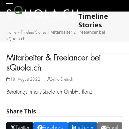
Skip
Open
Close
to
Timeline
mobile
mobile
content
Stories
menu
menu
»
»
Mitarbeiter & Freelancer bei
Home
Timeline Stories
sQuola.ch
Mitarbeiter & Freelancer bei
sQuola.ch
18. August 2022
Silvio Dietrich
Beratungsfirma sQuola.ch GmbH, Ilanz
Share This
Twitter
Facebook
LinkedIn
Email