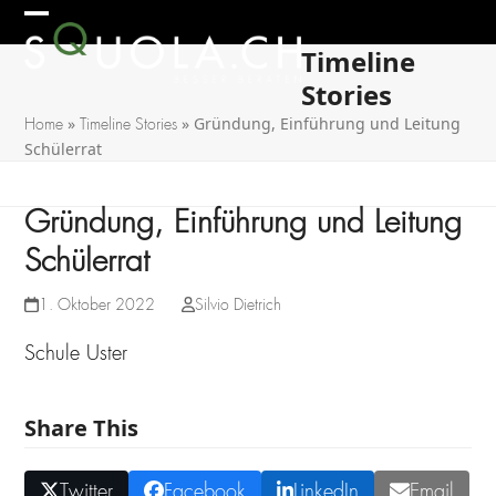
Skip
Open
Close
to
Timeline
mobile
mobile
content
Stories
menu
menu
»
»
Gründung, Einführung und Leitung
Home
Timeline Stories
Schülerrat
Gründung, Einführung und Leitung
Schülerrat
1. Oktober 2022
Silvio Dietrich
Schule Uster
Share This
Twitter
Facebook
LinkedIn
Email