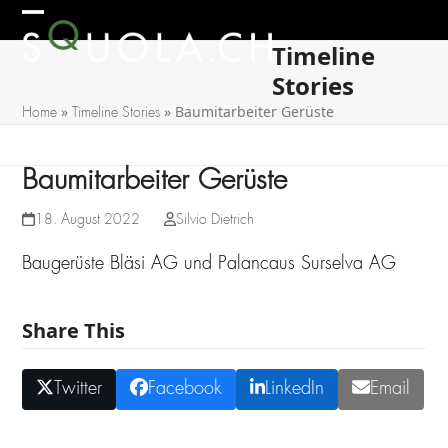
Skip
Open
Close
to
Timeline
mobile
mobile
content
Stories
menu
menu
»
»
Baumitarbeiter Gerüste
Home
Timeline Stories
Baumitarbeiter Gerüste
18. August 2022
Silvio Dietrich
Baugerüste Bläsi AG und Palancaus Surselva AG
Share This
Twitter
Facebook
LinkedIn
Email