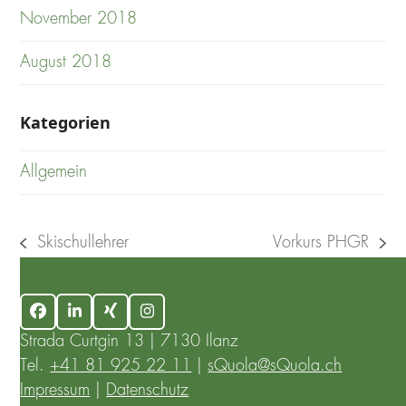
November 2018
August 2018
Kategorien
Allgemein
Skischullehrer
Vorkurs PHGR
previous
next
post:
post:
Facebook
LinkedIn
Xing
Instagram
Strada Curtgin 13 | 7130 Ilanz
Tel.
+41 81 925 22 11
|
sQuola@sQuola.ch
Impressum
|
Datenschutz