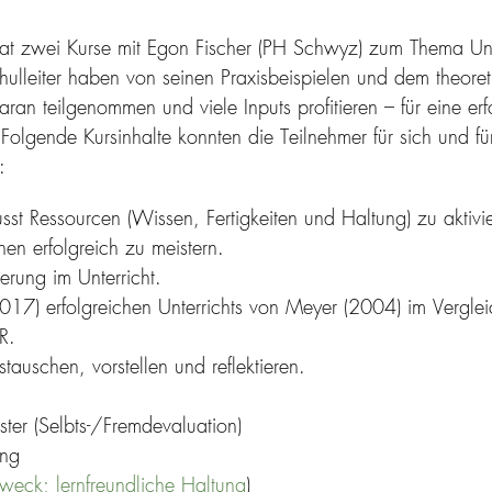
t zwei Kurse mit Egon Fischer (PH Schwyz) zum Thema Unter
ulleiter haben von seinen Praxisbeispielen und dem theoret
daran teilgenommen und viele Inputs profitieren – für eine er
 Folgende Kursinhalte konnten die Teilnehmer für sich und fü
:
sst Ressourcen (Wissen, Fertigkeiten und Haltung) zu aktivi
nen erfolgreich zu meistern.
rung im Unterricht.
(2017) erfolgreichen Unterrichts von Meyer (2004) im Vergle
R.
auschen, vorstellen und reflektieren.
er (Selbts-/Fremdevaluation)
ung
weck; lernfreundliche Haltung
)