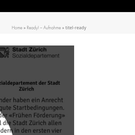
»
»
titel-ready
Home
Ready! – Aufnahme