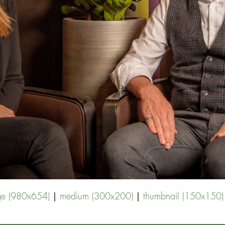
|
|
ge (980x654)
medium (300x200)
thumbnail (150x150)