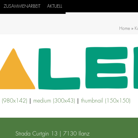
ZUSAMMENARBEIT
AKTUELL
»
Home
K
|
|
e (980x142)
medium (300x43)
thumbnail (150x150)
Strada Curtgin 13 | 7130 Ilanz