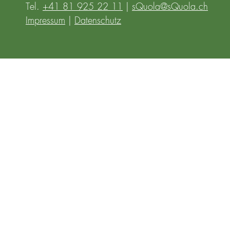
Tel.
+41 81 925 22 11
|
sQuola@sQuola.ch
Impressum
|
Datenschutz