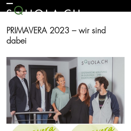
Skip
Open
Close
to
mobile
mobile
content
menu
menu
PRIMAVERA 2023 – wir sind
dabei