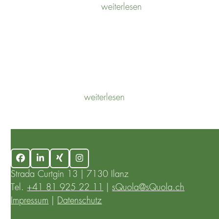
weiterlesen
POTENTIALANALYSE
weiterlesen
Facebook
LinkedIn
Xing
Instagram
Strada Curtgin 13 | 7130 Ilanz
Tel.
+41 81 925 22 11
|
sQuola@sQuola.ch
Impressum
|
Datenschutz