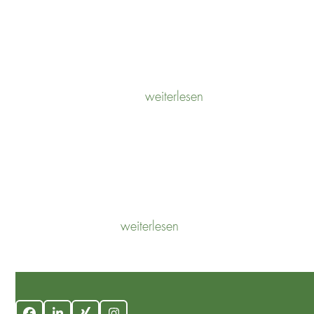
UNSERE ZUSAMMENARBEIT
weiterlesen
POTENTIALANALYSE
weiterlesen