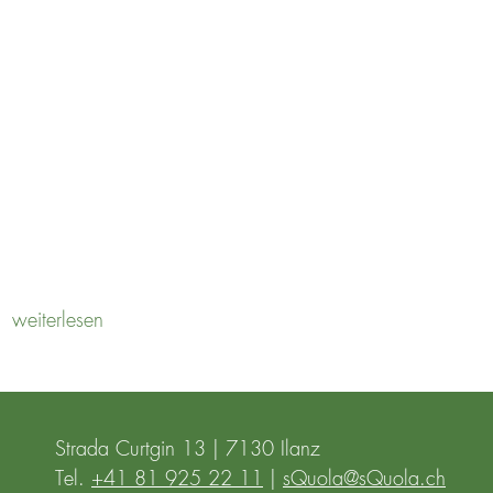
 ZUSAMMENARBEIT
weiterlesen
Strada Curtgin 13 | 7130 Ilanz
Tel.
+41 81 925 22 11
|
sQuola@sQuola.ch