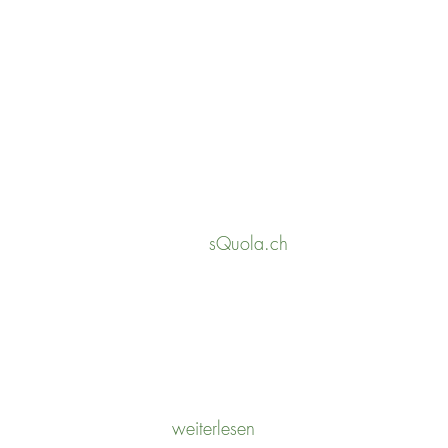
UNSERE ZUSAMMENARBEIT
sQuola.ch
POTENTIALANALYSE
weiterlesen