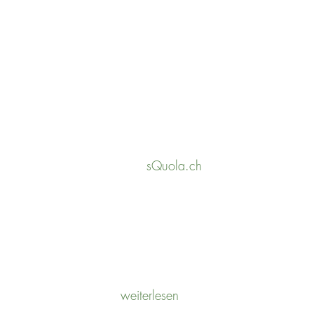
UNSERE ZUSAMMENARBEIT
sQuola.ch
POTENTIALANALYSE
weiterlesen