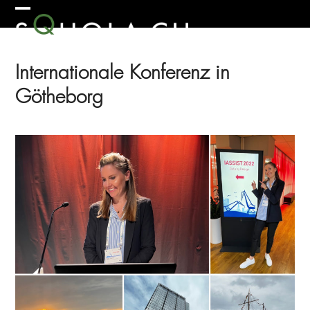
Skip
Open
Close
to
mobile
mobile
content
menu
menu
Internationale Konferenz in
Götheborg