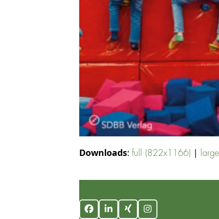
Downloads
:
|
full (822x1166)
larg
Facebook
LinkedIn
Xing
Instagram