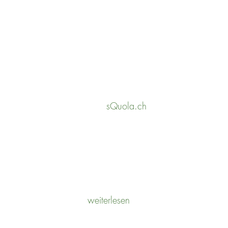
UNSERE ZUSAMMENARBEIT
sQuola.ch
POTENTIALANALYSE
weiterlesen