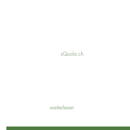
UNSERE ZUSAMMENARBEIT
sQuola.ch
POTENTIALANALYSE
weiterlesen