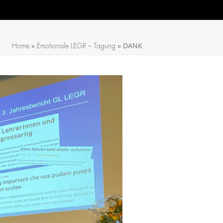
»
»
DANK
Home
Emotionale LEGR – Tagung