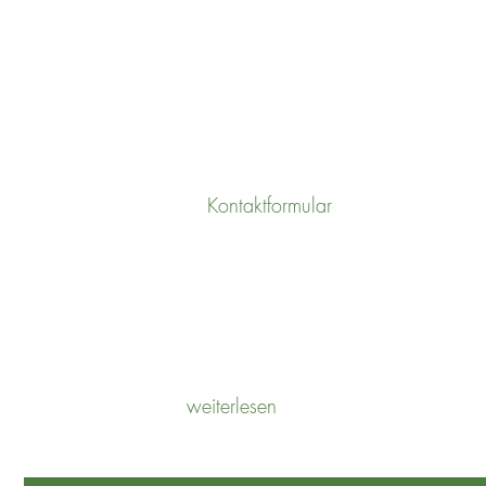
UNSERE ZUSAMMENARBEIT
Kontaktformular
POTENTIALANALYSE
weiterlesen