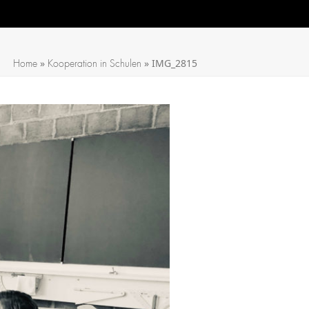
»
»
IMG_2815
Home
Kooperation in Schulen