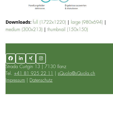
Downloads
:
|
|
full (1722x1220)
large (980x694)
|
medium (300x213)
thumbnail (150x150)
Facebook
LinkedIn
Xing
Instagram
Strada Curtgin 13 | 7130 Ilanz
Tel.
+41 81 925 22 11
|
sQuola@sQuola.ch
Impressum
|
Datenschutz