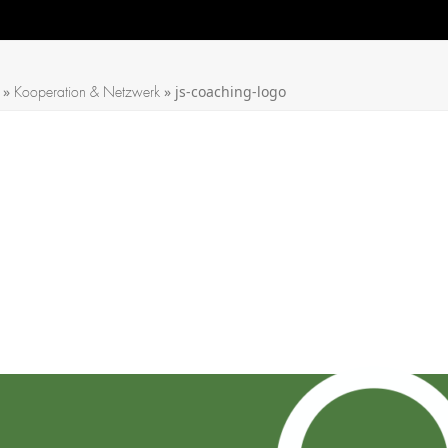
»
»
js-coaching-logo
Kooperation & Netzwerk