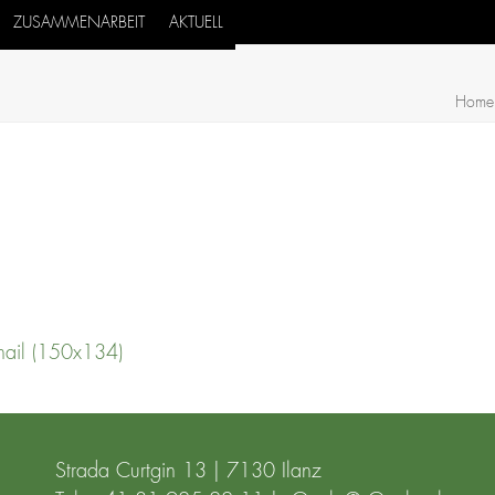
ZUSAMMENARBEIT
AKTUELL
Home
nail (150x134)
Strada Curtgin 13 | 7130 Ilanz