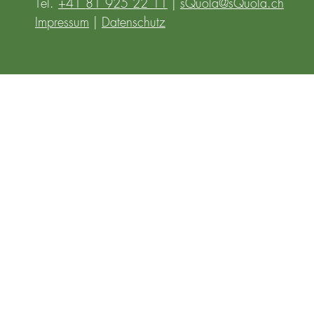
Tel.
+41 81 925 22 11
|
sQuola@sQuola.ch
Impressum
|
Datenschutz