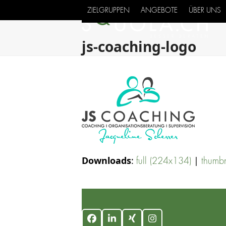
Skip
ZIELGRUPPEN
ANGEBOTE
ÜBER UNS
to
content
js-coaching-logo
Downloads
:
|
full (224x134)
thumb
Facebook
LinkedIn
Xing
Instagram