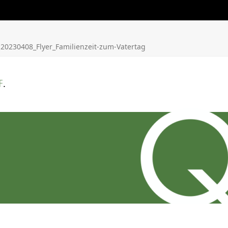
»
20230408_Flyer_Familienzeit-zum-Vatertag
.
F