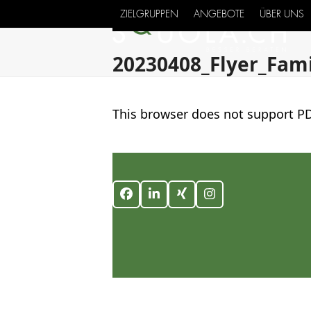
Skip
ZIELGRUPPEN
ANGEBOTE
ÜBER UNS
to
content
20230408_Flyer_Fami
This browser does not support PD
Facebook
LinkedIn
Xing
Instagram