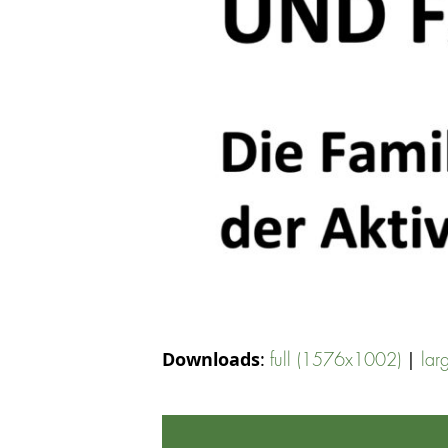
Downloads
:
|
full (1576x1002)
lar