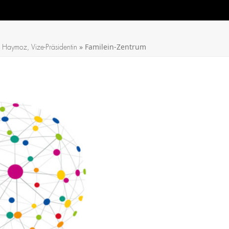
»
Familein-Zentrum
 Haymoz, Vize-Präsidentin