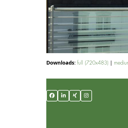
Downloads
:
|
full (720x483)
mediu
Facebook
LinkedIn
Xing
Instagram