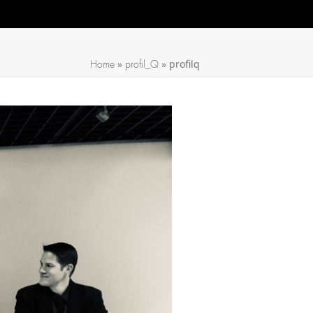
»
»
profilq
Home
profil_Q